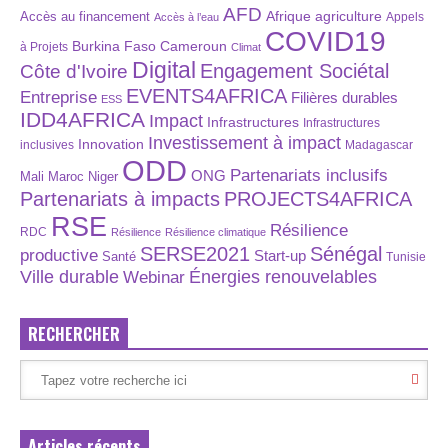
AFD
Afrique
agriculture
Accès au financement
Appels
Accès à l’eau
COVID19
Burkina Faso
Cameroun
à Projets
Climat
Digital
Engagement Sociétal
Côte d'Ivoire
EVENTS4AFRICA
Entreprise
Filières durables
ESS
IDD4AFRICA
Impact
Infrastructures
Infrastructures
Investissement à impact
Innovation
inclusives
Madagascar
ODD
Partenariats inclusifs
ONG
Maroc
Niger
Mali
Partenariats à impacts
PROJECTS4AFRICA
RSE
Résilience
RDC
Résilience
Résilience climatique
SERSE2021
Sénégal
productive
Start-up
Santé
Tunisie
Énergies renouvelables
Ville durable
Webinar
RECHERCHER
Articles récents