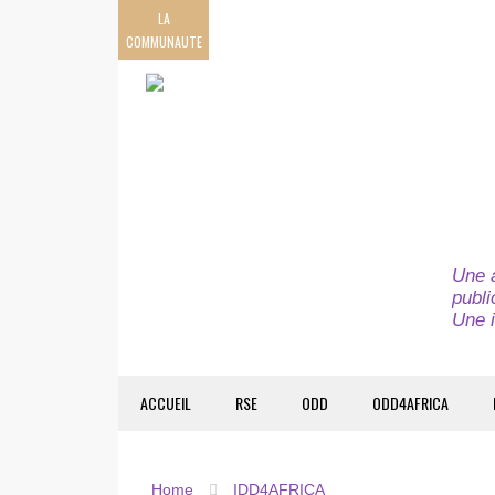
LA
COMMUNAUTE
Une a
publi
Une i
ACCUEIL
RSE
ODD
ODD4AFRICA
Home
IDD4AFRICA