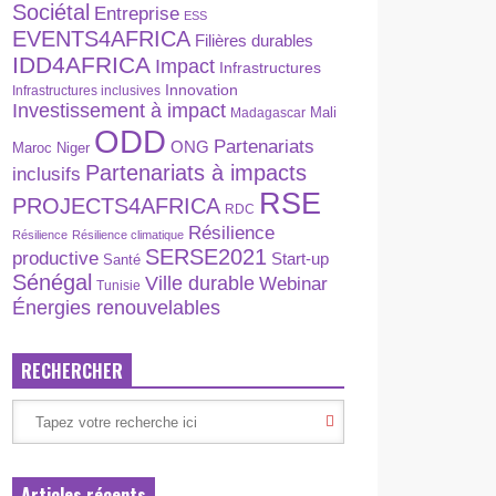
Sociétal
Entreprise
ESS
EVENTS4AFRICA
Filières durables
IDD4AFRICA
Impact
Infrastructures
Innovation
Infrastructures inclusives
Investissement à impact
Madagascar
Mali
ODD
Partenariats
ONG
Maroc
Niger
Partenariats à impacts
inclusifs
RSE
PROJECTS4AFRICA
RDC
Résilience
Résilience
Résilience climatique
SERSE2021
productive
Start-up
Santé
Sénégal
Ville durable
Webinar
Tunisie
Énergies renouvelables
RECHERCHER
Articles récents