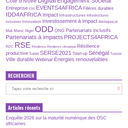
Digital
Engagement Sociétal
Côte d'Ivoire
EVENTS4AFRICA
Entreprise
Filières durables
ESS
IDD4AFRICA
Impact
Infrastructures
Infrastructures
Investissement à impact
Innovation
inclusives
Madagascar
ODD
Partenariats inclusifs
ONG
Maroc
Niger
Mali
Partenariats à impacts
PROJECTS4AFRICA
RSE
Résilience
RDC
Résilience
Résilience climatique
SERSE2021
Sénégal
productive
Start-up
Santé
Tunisie
Énergies renouvelables
Ville durable
Webinar
RECHERCHER
Articles récents
Enquête 2026 sur la maturité numérique des OSC
africaines