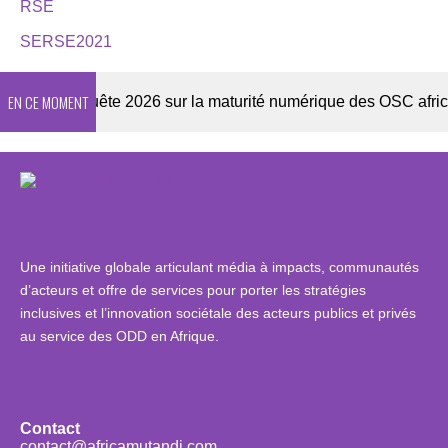
RSE
SERSE2021
EN CE MOMENT
r
Enquête 2026 sur la maturité numérique des OSC africaine
Une initiative globale articulant média à impacts, communautés
d’acteurs et offre de services pour porter les stratégies
inclusives et l’innovation sociétale des acteurs publics et privés
au service des ODD en Afrique.
Contact
contact@africamutandi.com