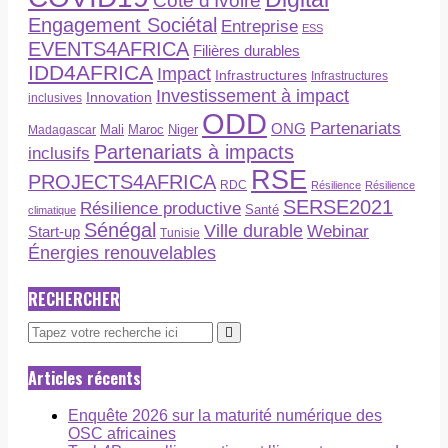
Côte d'Ivoire
Engagement Sociétal
Entreprise
ESS
EVENTS4AFRICA
Filières durables
IDD4AFRICA
Impact
Infrastructures
Infrastructures
Investissement à impact
Innovation
inclusives
ODD
Partenariats
ONG
Maroc
Niger
Madagascar
Mali
Partenariats à impacts
inclusifs
RSE
PROJECTS4AFRICA
RDC
Résilience
Résilience
SERSE2021
Résilience productive
Santé
climatique
Sénégal
Ville durable
Webinar
Start-up
Tunisie
Énergies renouvelables
RECHERCHER
Articles récents
Enquête 2026 sur la maturité numérique des
OSC africaines