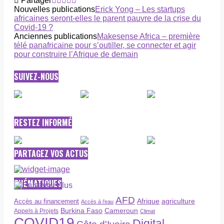
Partager
Nouvelles publications
Erick Yong – Les startups
africaines seront-elles le parent pauvre de la crise du
Covid-19 ?
Anciennes publications
Makesense Africa – première
télé panafricaine pour s’outiller, se connecter et agir
pour construire l’Afrique de demain
SUIVEZ-NOUS
RESTEZ INFORMÉ
PARTAGEZ VOS ACTUS
THÉMATIQUES
AFD
Afrique
agriculture
Accès au financement
Accès à l’eau
Burkina Faso
Cameroun
Appels à Projets
Climat
COVID19
Digital