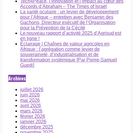
Tech4Peace, l’innovation et l’impact au cœur des
Accords d’Abraham – The Times of Israël
La santé oculaire : un levier de développement
pour l’Afrique – entretien avec Benjamin des
Gachons, Directeur exécutif de l’Organisation
pour la Prévention de la Cécité
Le nouveau rapport d’activité 2025 d’Agrisud est
en ligne !
Éclairage | Chaînes de valeur agricoles en
Afrique : l’agrégation comme levier de
souveraineté, d’industrialisation et de
transformation systémique [Par Pierre-Samuel
Guedj]
Archives
juillet 2026
juin 2026
mai 2026
avril 2026
mars 2026
février 2026
janvier 2026
décembre 2025
novembre 2025