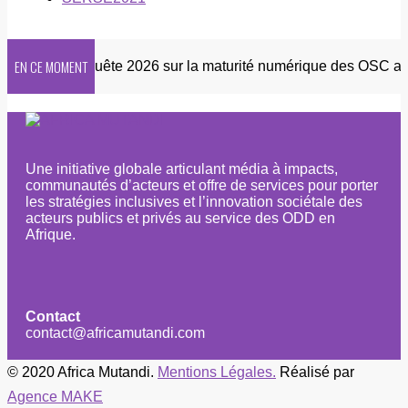
EN CE MOMENT
etter
Enquête 2026 sur la maturité numérique des OSC afric
Une initiative globale articulant média à impacts,
communautés d’acteurs et offre de services pour porter
les stratégies inclusives et l’innovation sociétale des
acteurs publics et privés au service des ODD en
Afrique.
Contact
contact@africamutandi.com
© 2020 Africa Mutandi.
Mentions Légales.
Réalisé par
Agence MAKE