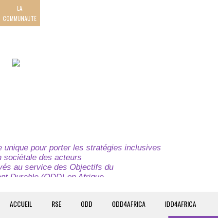
LA
COMMUNAUTE
unique pour porter les stratégies inclusives
on sociétale des acteurs
ivés au service des Objectifs du
t Durable (ODD) en Afrique.
e globale à l’attention des parties prenantes du
t du continent.
ACCUEIL
RSE
ODD
ODD4AFRICA
IDD4AFRICA