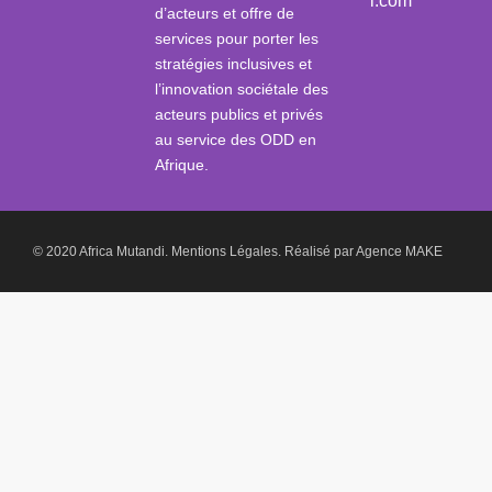
i.com
d’acteurs et offre de
services pour porter les
stratégies inclusives et
l’innovation sociétale des
acteurs publics et privés
au service des ODD en
Afrique.
© 2020 Africa Mutandi.
Mentions Légales.
Réalisé par
Agence MAKE