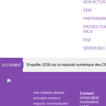
NOS ACTUS
ODD
PARTENAIR
PROJECTS
RICA
RSE
SERSE2021
EN CE MOMENT
sletter
Enquête 2026 sur la maturité numérique des OSC afr
Une initiative globale
Contact
contact@af
articulant média à
ricamutand
impacts, communautés