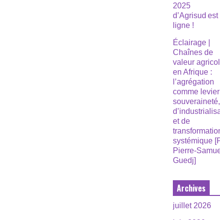
2025
d’Agrisud est
ligne !
Éclairage |
Chaînes de
valeur agrico
en Afrique :
l’agrégation
comme levier
souveraineté
d’industrialis
et de
transformatio
systémique [
Pierre-Samue
Guedj]
Archives
juillet 2026