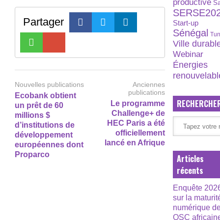
productive
S
SERSE20
Partager
Start-up
Sénégal
Tun
Ville durabl
Webinar
Énergies
renouvelabl
Nouvelles publications
Anciennes
publications
Ecobank obtient
RECHERCHE
Le programme
un prêt de 60
Challenge+ de
millions $
HEC Paris a été
d’institutions de
officiellement
développement
lancé en Afrique
européennes dont
Proparco
Articles
récents
Enquête 202
sur la maturit
numérique d
OSC africain