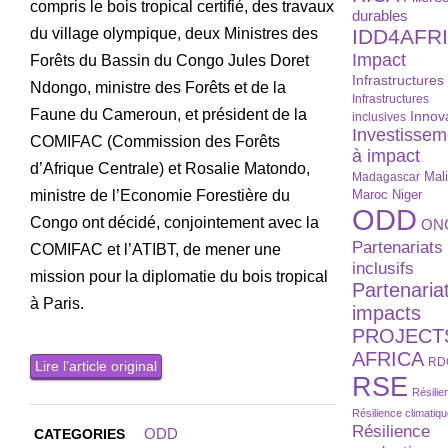
compris le bois tropical certifié, des travaux
durables
du village olympique, deux Ministres des
IDD4AFR
Impact
Forêts du Bassin du Congo Jules Doret
Infrastructures
Ndongo, ministre des Forêts et de la
Infrastructures
Faune du Cameroun, et président de la
Innov
inclusives
Investissem
COMIFAC (Commission des Forêts
à impact
d’Afrique Centrale) et Rosalie Matondo,
Madagascar
Mal
ministre de l’Economie Forestière du
Maroc
Niger
ODD
Congo ont décidé, conjointement avec la
ON
Partenariats
COMIFAC et l’ATIBT, de mener une
inclusifs
mission pour la diplomatie du bois tropical
Partenaria
à Paris.
impacts
PROJECT
AFRICA
RD
Lire l’article original
RSE
Résilie
Résilience climatiq
Résilience
ODD
CATEGORIES