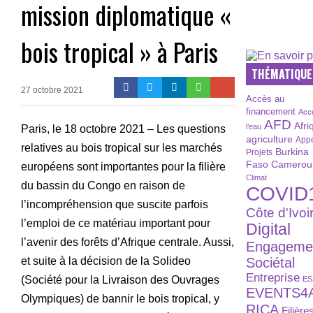
mission diplomatique «
bois tropical » à Paris
THÉMATIQUE
27 octobre 2021
Accès au
financement
Acc
AFD
Afri
l’eau
Paris, le 18 octobre 2021 – Les questions
agriculture
Appe
relatives au bois tropical sur les marchés
Burkina
Projets
Faso
Camerou
européens sont importantes pour la filière
Climat
du bassin du Congo en raison de
COVID
l’incompréhension que suscite parfois
Côte d'Ivoi
l’emploi de ce matériau important pour
Digital
l’avenir des forêts d’Afrique centrale. Aussi,
Engageme
et suite à la décision de la Solideo
Sociétal
Entreprise
(Société pour la Livraison des Ouvrages
ES
EVENTS4
Olympiques) de bannir le bois tropical, y
RICA
Filière