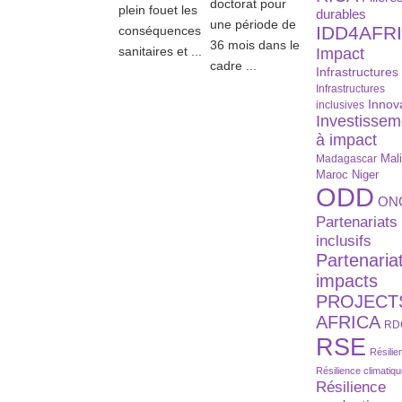
doctorat pour
plein fouet les
durables
une période de
IDD4AFR
conséquences
36 mois dans le
sanitaires et ...
Impact
cadre ...
Infrastructures
Infrastructures
Innov
inclusives
Investissem
à impact
Madagascar
Mal
Maroc
Niger
ODD
ON
Partenariats
inclusifs
Partenaria
impacts
PROJECT
AFRICA
RD
RSE
Résilie
Résilience climatiq
Résilience