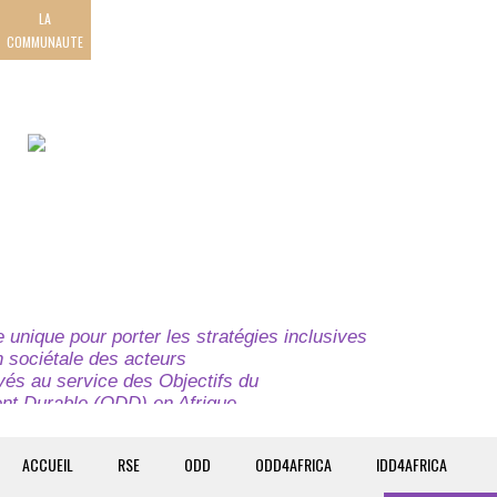
LA
COMMUNAUTE
unique pour porter les stratégies inclusives
on sociétale des acteurs
ivés au service des Objectifs du
t Durable (ODD) en Afrique.
e globale à l’attention des parties prenantes du
t du continent.
ACCUEIL
RSE
ODD
ODD4AFRICA
IDD4AFRICA