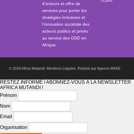
i.com
d’acteurs et offre de
services pour porter les
stratégies inclusives et
l’innovation sociétale des
acteurs publics et privés
au service des ODD en
Afrique.
© 2020 Africa Mutandi.
Mentions Légales.
Réalisé par
Agence MAKE
RESTEZ INFORMÉ ! ABONNEZ-VOUS À LA NEWSLETTER
AFRICA MUTANDI !
Prénom
Nom
Email
Organisation