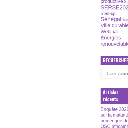
productive
S
SERSE20
Start-up
Sénégal
Tun
Ville durabl
Webinar
Énergies
renouvelabl
RECHERCHE
Articles
récents
Enquête 202
sur la maturit
numérique d
OSC africain