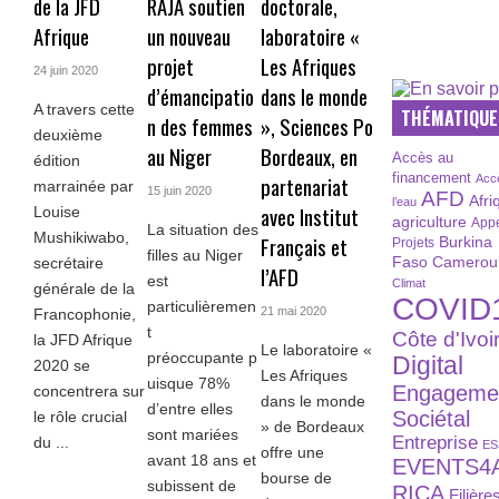
de la JFD
RAJA soutien
doctorale,
Afrique
un nouveau
laboratoire «
projet
Les Afriques
24 juin 2020
d’émancipatio
dans le monde
A travers cette
THÉMATIQUE
n des femmes
», Sciences Po
deuxième
au Niger
Bordeaux, en
Accès au
édition
financement
partenariat
Acc
marrainée par
15 juin 2020
AFD
Afri
l’eau
avec Institut
Louise
agriculture
Appe
La situation des
Mushikiwabo,
Français et
Burkina
Projets
filles au Niger
Faso
Camerou
secrétaire
l’AFD
est
Climat
générale de la
COVID
particulièremen
21 mai 2020
Francophonie,
t
Côte d'Ivoi
la JFD Afrique
Le laboratoire «
préoccupante p
Digital
2020 se
Les Afriques
uisque 78%
Engageme
concentrera sur
dans le monde
d’entre elles
Sociétal
le rôle crucial
» de Bordeaux
sont mariées
Entreprise
du ...
ES
offre une
avant 18 ans et
EVENTS4
bourse de
subissent de
RICA
Filière