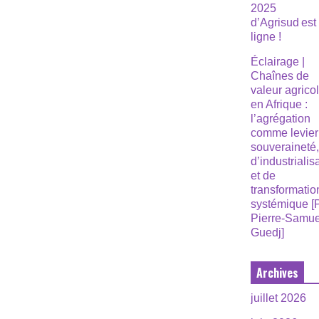
2025
d’Agrisud est
ligne !
Éclairage |
Chaînes de
valeur agrico
en Afrique :
l’agrégation
comme levier
souveraineté
d’industrialis
et de
transformatio
systémique [
Pierre-Samue
Guedj]
Archives
juillet 2026