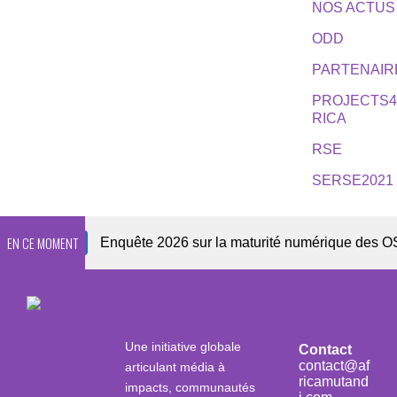
NOS ACTUS
ODD
PARTENAIR
PROJECTS
RICA
RSE
SERSE2021
EN CE MOMENT
sletter
Enquête 2026 sur la maturité numérique des OSC afr
Une initiative globale
Contact
contact@af
articulant média à
ricamutand
impacts, communautés