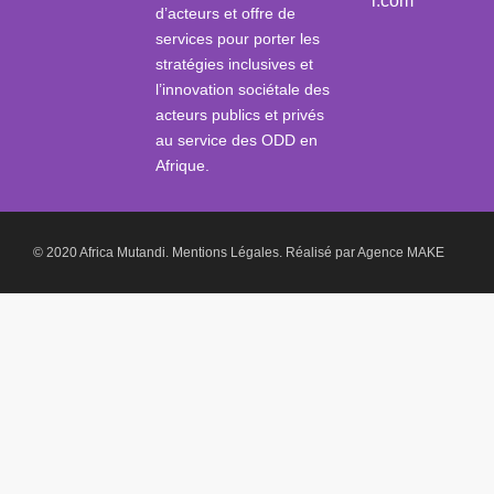
i.com
d’acteurs et offre de
services pour porter les
stratégies inclusives et
l’innovation sociétale des
acteurs publics et privés
au service des ODD en
Afrique.
© 2020 Africa Mutandi.
Mentions Légales.
Réalisé par
Agence MAKE