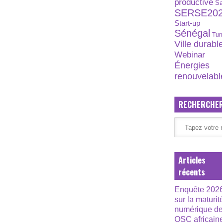
productive
S
SERSE20
Start-up
Sénégal
Tun
Ville durabl
Webinar
Énergies
renouvelabl
RECHERCHE
Articles
récents
Enquête 202
sur la maturit
numérique d
OSC africain