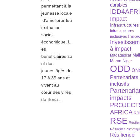
durables
permettant à la
IDD4AFR
jeunesse locale
Impact
d’améliorer leu
Infrastructures
r situation
Infrastructures
socio-
Innov
inclusives
Investissem
économique. L
à impact
es
Madagascar
Mal
bénéficiaires so
Maroc
Niger
nt des
ODD
ON
jeunes âgés de
Partenariats
17 à 35 ans et
inclusifs
vivent au
Partenaria
cœur des villes
impacts
de Beira ...
PROJECT
AFRICA
RD
RSE
Résilie
Résilience climatiq
Résilience