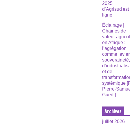
2025
d’Agrisud est
ligne !
Éclairage |
Chaînes de
valeur agrico
en Afrique :
l’agrégation
comme levier
souveraineté
d’industrialis
et de
transformatio
systémique [
Pierre-Samue
Guedj]
Archives
juillet 2026