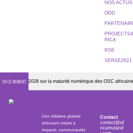
NOS ACTUS
ODD
PARTENAIR
PROJECTS
RICA
RSE
SERSE2021
EN CE MOMENT
nquête 2026 sur la maturité numérique des OSC africaines
Une initiative globale
Contact
contact@af
articulant média à
ricamutand
impacts, communautés