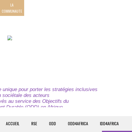
LA
COMMUNAUTE
unique pour porter les stratégies inclusives
on sociétale des acteurs
ivés au service des Objectifs du
t Durable (ODD) en Afrique.
e globale à l’attention des parties prenantes du
t du continent.
ACCUEIL
RSE
ODD
ODD4AFRICA
IDD4AFRICA