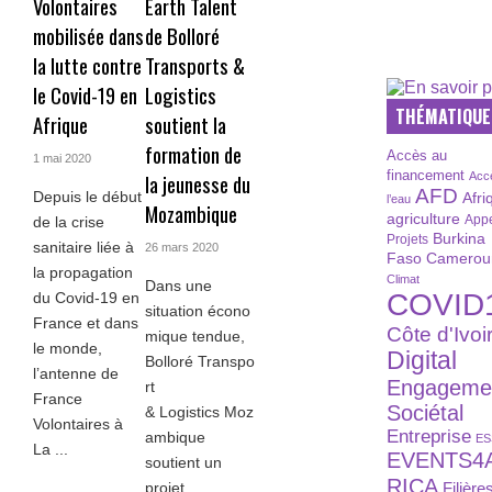
Volontaires
Earth Talent
mobilisée dans
de Bolloré
la lutte contre
Transports &
le Covid-19 en
Logistics
THÉMATIQUE
Afrique
soutient la
formation de
Accès au
1 mai 2020
financement
la jeunesse du
Acc
AFD
Depuis le début
Afri
l’eau
Mozambique
agriculture
Appe
de la crise
Burkina
Projets
sanitaire liée à
26 mars 2020
Faso
Camerou
la propagation
Climat
Dans une
COVID
du Covid-19 en
situation écono
France et dans
Côte d'Ivoi
mique tendue,
le monde,
Digital
Bolloré Transpo
l’antenne de
Engageme
rt
France
Sociétal
& Logistics Moz
Volontaires à
Entreprise
ambique
ES
La ...
EVENTS4
soutient un
RICA
projet
Filière