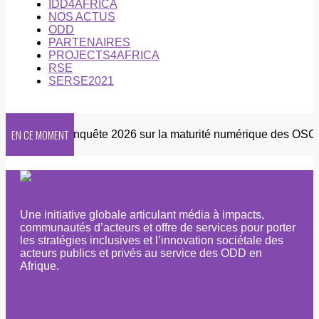
IDD4AFRICA
NOS ACTUS
ODD
PARTENAIRES
PROJECTS4AFRICA
RSE
SERSE2021
EN CE MOMENT
sletter
Enquête 2026 sur la maturité numérique des OSC afr
Une initiative globale articulant média à impacts,
communautés d’acteurs et offre de services pour porter
les stratégies inclusives et l’innovation sociétale des
acteurs publics et privés au service des ODD en
Afrique.