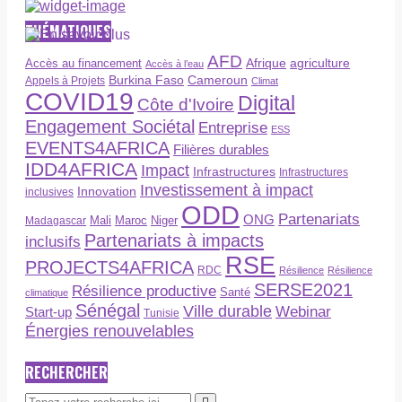
THÉMATIQUES
AFD
Afrique
agriculture
Accès au financement
Accès à l’eau
Burkina Faso
Cameroun
Appels à Projets
Climat
COVID19
Digital
Côte d'Ivoire
Engagement Sociétal
Entreprise
ESS
EVENTS4AFRICA
Filières durables
IDD4AFRICA
Impact
Infrastructures
Infrastructures
Investissement à impact
Innovation
inclusives
ODD
Partenariats
ONG
Maroc
Niger
Madagascar
Mali
Partenariats à impacts
inclusifs
RSE
PROJECTS4AFRICA
RDC
Résilience
Résilience
SERSE2021
Résilience productive
Santé
climatique
Sénégal
Ville durable
Webinar
Start-up
Tunisie
Énergies renouvelables
RECHERCHER