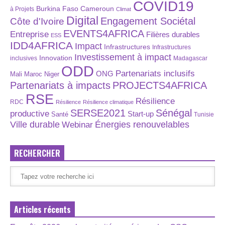
COVID19
Burkina Faso
Cameroun
à Projets
Climat
Digital
Engagement Sociétal
Côte d'Ivoire
EVENTS4AFRICA
Entreprise
Filières durables
ESS
IDD4AFRICA
Impact
Infrastructures
Infrastructures
Investissement à impact
Innovation
inclusives
Madagascar
ODD
Partenariats inclusifs
ONG
Maroc
Niger
Mali
Partenariats à impacts
PROJECTS4AFRICA
RSE
Résilience
RDC
Résilience
Résilience climatique
SERSE2021
Sénégal
productive
Start-up
Santé
Tunisie
Énergies renouvelables
Ville durable
Webinar
RECHERCHER
Articles récents