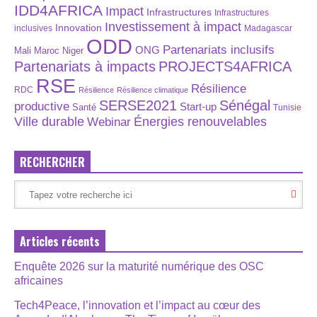
IDD4AFRICA
Impact
Infrastructures
Infrastructures
Investissement à impact
Innovation
inclusives
Madagascar
ODD
Partenariats inclusifs
ONG
Maroc
Niger
Mali
Partenariats à impacts
PROJECTS4AFRICA
RSE
Résilience
RDC
Résilience
Résilience climatique
SERSE2021
Sénégal
productive
Start-up
Santé
Tunisie
Énergies renouvelables
Ville durable
Webinar
RECHERCHER
Articles récents
Enquête 2026 sur la maturité numérique des OSC
africaines
Tech4Peace, l’innovation et l’impact au cœur des