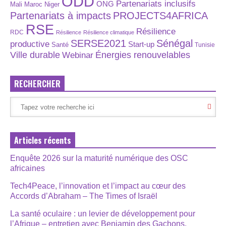
ODD
Partenariats inclusifs
ONG
Maroc
Niger
Mali
Partenariats à impacts
PROJECTS4AFRICA
RSE
Résilience
RDC
Résilience
Résilience climatique
SERSE2021
Sénégal
productive
Start-up
Santé
Tunisie
Énergies renouvelables
Ville durable
Webinar
RECHERCHER
Articles récents
Enquête 2026 sur la maturité numérique des OSC
africaines
Tech4Peace, l’innovation et l’impact au cœur des
Accords d’Abraham – The Times of Israël
La santé oculaire : un levier de développement pour
l’Afrique – entretien avec Benjamin des Gachons,