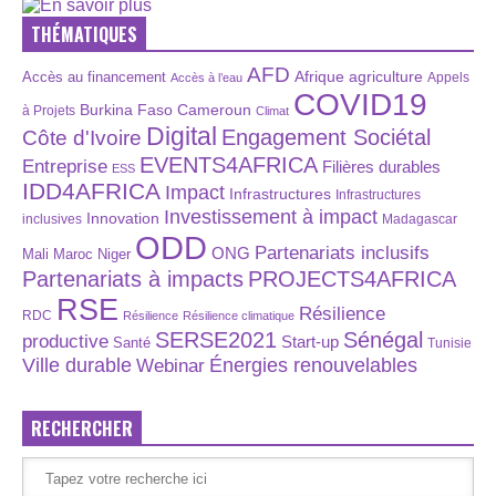
THÉMATIQUES
AFD
Afrique
agriculture
Accès au financement
Appels
Accès à l’eau
COVID19
Burkina Faso
Cameroun
à Projets
Climat
Digital
Engagement Sociétal
Côte d'Ivoire
EVENTS4AFRICA
Entreprise
Filières durables
ESS
IDD4AFRICA
Impact
Infrastructures
Infrastructures
Investissement à impact
Innovation
inclusives
Madagascar
ODD
Partenariats inclusifs
ONG
Maroc
Niger
Mali
Partenariats à impacts
PROJECTS4AFRICA
RSE
Résilience
RDC
Résilience
Résilience climatique
SERSE2021
Sénégal
productive
Start-up
Santé
Tunisie
Énergies renouvelables
Ville durable
Webinar
RECHERCHER