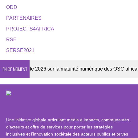
ODD
PARTENAIRES
PROJECTS4AFRICA
RSE
SERSE2021
EN CE MOMENT
Enquête 2026 sur la maturité numérique des OSC africaines
Une initiative globale articulant média à impacts, communautés
d’acteurs et offre de services pour porter les stratégies
inclusives et l’innovation sociétale des acteurs publics et privés