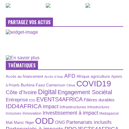
PARTAGEZ VOS ACTUS
THÉMATIQUES
AFD
Afrique
agriculture
Accès au financement
Appels
Accès à l’eau
COVID19
Burkina Faso
Cameroun
à Projets
Climat
Digital
Engagement Sociétal
Côte d'Ivoire
EVENTS4AFRICA
Entreprise
Filières durables
ESS
IDD4AFRICA
Impact
Infrastructures
Infrastructures
Investissement à impact
Innovation
inclusives
Madagascar
ODD
Partenariats inclusifs
ONG
Maroc
Niger
Mali