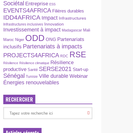
Sociétal
Entreprise
ESS
EVENTS4AFRICA
Filières durables
IDD4AFRICA
Impact
Infrastructures
Innovation
Infrastructures inclusives
Investissement à impact
Madagascar
Mali
ODD
Partenariats
ONG
Maroc
Niger
Partenariats à impacts
inclusifs
RSE
PROJECTS4AFRICA
RDC
Résilience
Résilience
Résilience climatique
SERSE2021
productive
Start-up
Santé
Sénégal
Ville durable
Webinar
Tunisie
Énergies renouvelables
RECHERCHER
Articles récents