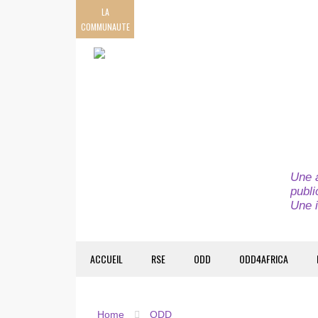
LA
COMMUNAUTE
Une a
publi
Une i
ACCUEIL
RSE
ODD
ODD4AFRICA
Home
ODD