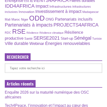
EVENTS4AFRICA
Entreprise
Filières durables
ESS
IDD4AFRICA
Impact
Infrastructures
Infrastructures
Investissement à impact
Innovation
inclusives
Madagascar
ODD
Partenariats inclusifs
ONG
Maroc
Niger
Mali
Partenariats à impacts
PROJECTS4AFRICA
RSE
Résilience
RDC
Résilience
Résilience climatique
SERSE2021
Sénégal
productive
Start-up
Santé
Tunisie
Énergies renouvelables
Ville durable
Webinar
RECHERCHER
Articles récents
Enquête 2026 sur la maturité numérique des OSC
africaines
Tech4Peace, l’innovation et l’impact au cœur des