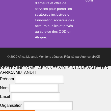
i.com
d’acteurs et offre de
services pour porter les
stratégies inclusives et
l’innovation sociétale des
acteurs publics et privés
au service des ODD en
Afrique.
© 2020 Africa Mutandi.
Mentions Légales.
Réalisé par
Agence MAKE
RESTEZ INFORMÉ ! ABONNEZ-VOUS À LA NEWSLETTER
AFRICA MUTANDI !
Prénom
Nom
Email
Organisation