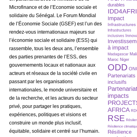
durables
Microfinance et de l’Economie sociale et
IDD4AFR
solidaire du Sénégal. Le Forum Mondial
Impact
de l’Économie Sociale (GSEF) est l’un des
Infrastructures
Infrastructures
rendez-vous internationaux majeurs sur
Innov
inclusives
l’économie sociale et solidaire (ESS) qui
Investissem
à impact
rassemble, tous les deux ans, l’ensemble
Madagascar
Mal
des parties prenantes de l’ESS, des
Maroc
Niger
ODD
gouvernements locaux et nationaux aux
ON
acteurs et réseaux de la société civile en
Partenariats
passant par les organisations
inclusifs
Partenaria
internationales, le monde universitaire et
impacts
de la recherche, et les acteurs du secteur
PROJECT
privé, pour partager les pratiques,
AFRICA
RD
expériences, politiques et visions et
RSE
Résilie
construire un monde plus inclusif,
Résilience climatiq
équitable, solidaire et centré sur l’humain.
Résilience