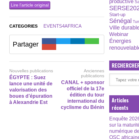
productive
S
Lire l’article original
SERSE20
Start-up
Sénégal
Tun
EVENTS4AFRICA
CATEGORIES
Ville durabl
Webinar
Énergies
Partager
renouvelabl
RECHERCHE
Nouvelles publications
Anciennes
publications
ÉGYPTE : Suez
CANAL + sponsor
lance une unité de
officiel de la 17e
valorisation des
édition du tour
boues d’épuration
Articles
international du
à Alexandrie Est
récents
cyclisme du Bénin
Enquête 202
sur la maturit
numérique d
OSC africain