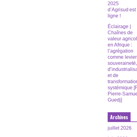
2025
d’Agrisud est
ligne !
Éclairage |
Chaînes de
valeur agrico
en Afrique :
l’agrégation
comme levier
souveraineté
d’industrialis
et de
transformatio
systémique [
Pierre-Samue
Guedj]
Archives
juillet 2026