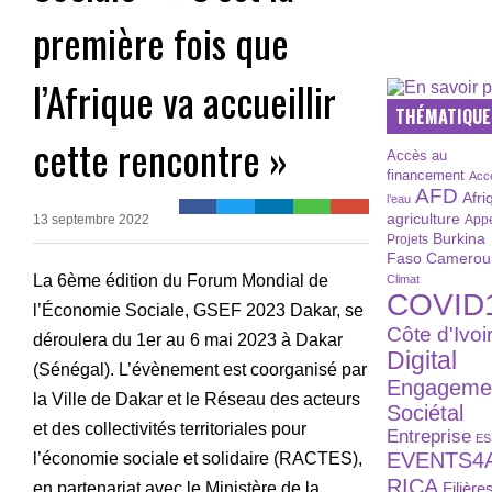
première fois que
l’Afrique va accueillir
THÉMATIQUE
cette rencontre »
Accès au
financement
Acc
AFD
Afri
l’eau
agriculture
13 septembre 2022
Appe
Burkina
Projets
Faso
Camerou
La 6ème édition du Forum Mondial de
Climat
COVID
l’Économie Sociale, GSEF 2023 Dakar, se
Côte d'Ivoi
déroulera du 1er au 6 mai 2023 à Dakar
Digital
(Sénégal). L’évènement est coorganisé par
Engageme
la Ville de Dakar et le Réseau des acteurs
Sociétal
et des collectivités territoriales pour
Entreprise
ES
EVENTS4
l’économie sociale et solidaire (RACTES),
RICA
en partenariat avec le Ministère de la
Filière