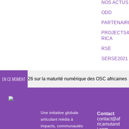
NOS ACTUS
ODD
PARTENAIR
PROJECTS
RICA
RSE
SERSE2021
EN CE MOMENT
ête 2026 sur la maturité numérique des OSC africaines
Une initiative globale
Contact
contact@af
articulant média à
ricamutand
impacts, communautés