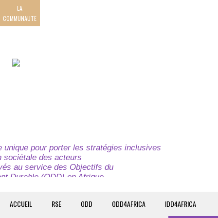
LA
COMMUNAUTE
unique pour porter les stratégies inclusives
on sociétale des acteurs
ivés au service des Objectifs du
t Durable (ODD) en Afrique.
e globale à l’attention des parties prenantes du
t du continent.
ACCUEIL
RSE
ODD
ODD4AFRICA
IDD4AFRICA