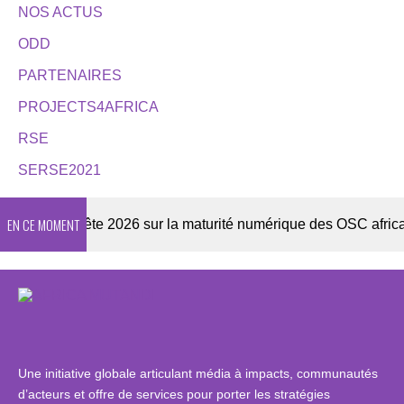
NOS ACTUS
ODD
PARTENAIRES
PROJECTS4AFRICA
RSE
SERSE2021
EN CE MOMENT
Enquête 2026 sur la maturité numérique des OSC africaines
Une initiative globale articulant média à impacts, communautés
d’acteurs et offre de services pour porter les stratégies