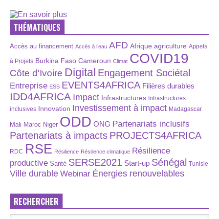
THÉMATIQUES
AFD
Afrique
agriculture
Accès au financement
Appels
Accès à l’eau
COVID19
Burkina Faso
Cameroun
à Projets
Climat
Digital
Engagement Sociétal
Côte d'Ivoire
EVENTS4AFRICA
Entreprise
Filières durables
ESS
IDD4AFRICA
Impact
Infrastructures
Infrastructures
Investissement à impact
Innovation
inclusives
Madagascar
ODD
Partenariats inclusifs
ONG
Maroc
Niger
Mali
Partenariats à impacts
PROJECTS4AFRICA
RSE
Résilience
RDC
Résilience
Résilience climatique
SERSE2021
Sénégal
productive
Start-up
Santé
Tunisie
Énergies renouvelables
Ville durable
Webinar
RECHERCHER