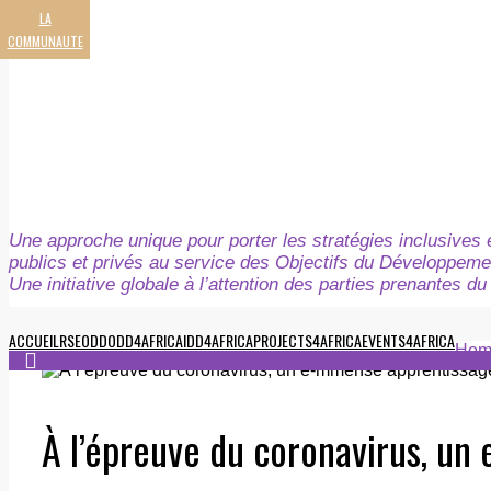
LA
COMMUNAUTE
Une approche unique pour porter les stratégies inclusives e
publics et privés au service des Objectifs du Développeme
Une initiative globale à l’attention des parties prenantes 
ACCUEIL
RSE
ODD
ODD4AFRICA
IDD4AFRICA
PROJECTS4AFRICA
EVENTS4AFRICA
Hom
À l’épreuve du coronavirus, u