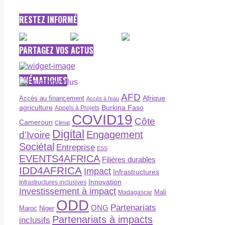
RESTEZ INFORMÉ
PARTAGEZ VOS ACTUS
THÉMATIQUES
AFD
Afrique
Accès au financement
Accès à l’eau
agriculture
Burkina Faso
Appels à Projets
COVID19
Côte
Cameroun
Climat
Digital
Engagement
d'Ivoire
Sociétal
Entreprise
ESS
EVENTS4AFRICA
Filières durables
IDD4AFRICA
Impact
Infrastructures
Innovation
Infrastructures inclusives
Investissement à impact
Madagascar
Mali
ODD
Partenariats
ONG
Maroc
Niger
Partenariats à impacts
inclusifs