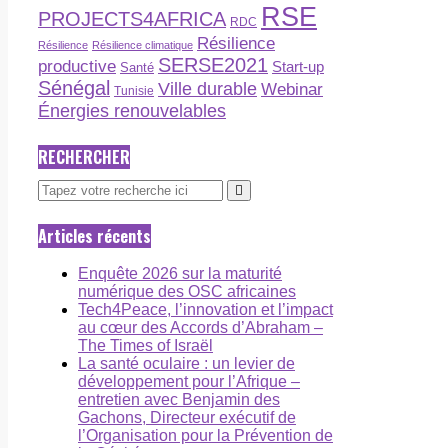
RSE
PROJECTS4AFRICA
RDC
Résilience
Résilience
Résilience climatique
SERSE2021
productive
Start-up
Santé
Sénégal
Ville durable
Webinar
Tunisie
Énergies renouvelables
RECHERCHER
Articles récents
Enquête 2026 sur la maturité
numérique des OSC africaines
Tech4Peace, l’innovation et l’impact
au cœur des Accords d’Abraham –
The Times of Israël
La santé oculaire : un levier de
développement pour l’Afrique –
entretien avec Benjamin des
Gachons, Directeur exécutif de
l’Organisation pour la Prévention de