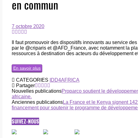
en commun
7 octobre 2020
Il faut promouvoir des dispositifs innovants au service d
par le @criparis et @AFD_France, avec notamment la pla
ressources à destination des acteurs du développement et
En savoir plus
CATEGORIES
IDD4AFRICA
Partager
Nouvelles publications
Proparco soutient le développemen
africaine.
Anciennes publications
La France et le Kenya signent 142
financement pour soutenir le programme de développeme
SUIVEZ-NOUS