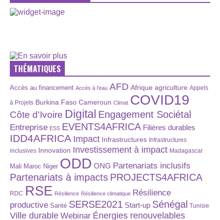
THÉMATIQUES
AFD
Afrique
agriculture
Accès au financement
Appels
Accès à l’eau
COVID19
Burkina Faso
Cameroun
à Projets
Climat
Digital
Engagement Sociétal
Côte d'Ivoire
EVENTS4AFRICA
Entreprise
Filières durables
ESS
IDD4AFRICA
Impact
Infrastructures
Infrastructures
Investissement à impact
Innovation
inclusives
Madagascar
ODD
Partenariats inclusifs
ONG
Maroc
Niger
Mali
Partenariats à impacts
PROJECTS4AFRICA
RSE
Résilience
RDC
Résilience
Résilience climatique
SERSE2021
Sénégal
productive
Start-up
Santé
Tunisie
Énergies renouvelables
Ville durable
Webinar