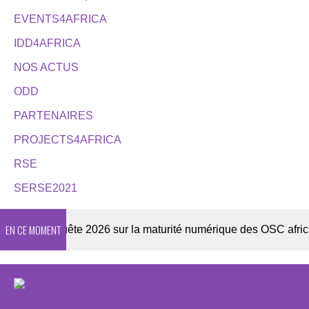
EVENTS4AFRICA
IDD4AFRICA
NOS ACTUS
ODD
PARTENAIRES
PROJECTS4AFRICA
RSE
SERSE2021
EN CE MOMENT
r
Enquête 2026 sur la maturité numérique des OSC africaine