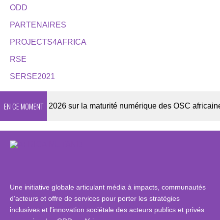
ODD
PARTENAIRES
PROJECTS4AFRICA
RSE
SERSE2021
EN CE MOMENT
Enquête 2026 sur la maturité numérique des OSC africaines
Une initiative globale articulant média à impacts, communautés
d’acteurs et offre de services pour porter les stratégies
inclusives et l’innovation sociétale des acteurs publics et privés