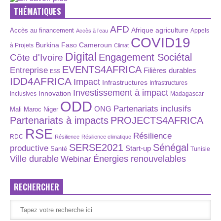
THÉMATIQUES
AFD
Afrique
agriculture
Accès au financement
Appels
Accès à l’eau
COVID19
Burkina Faso
Cameroun
à Projets
Climat
Digital
Engagement Sociétal
Côte d'Ivoire
EVENTS4AFRICA
Entreprise
Filières durables
ESS
IDD4AFRICA
Impact
Infrastructures
Infrastructures
Investissement à impact
Innovation
inclusives
Madagascar
ODD
Partenariats inclusifs
ONG
Maroc
Niger
Mali
Partenariats à impacts
PROJECTS4AFRICA
RSE
Résilience
RDC
Résilience
Résilience climatique
SERSE2021
Sénégal
productive
Start-up
Santé
Tunisie
Énergies renouvelables
Ville durable
Webinar
RECHERCHER