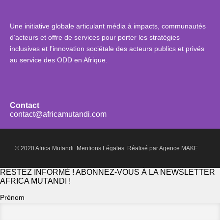
Une initiative globale articulant média à impacts, communautés
d’acteurs et offre de services pour porter les stratégies
inclusives et l’innovation sociétale des acteurs publics et privés
au service des ODD en Afrique.
Contact
contact@africamutandi.com
© 2020 Africa Mutandi.
Mentions Légales.
Réalisé par
Agence MAKE
RESTEZ INFORMÉ ! ABONNEZ-VOUS À LA NEWSLETTER
AFRICA MUTANDI !
Prénom