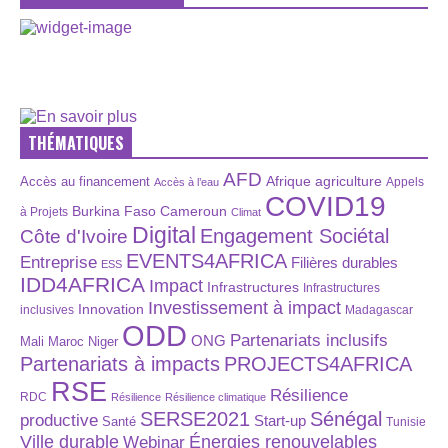
THÉMATIQUES
AFD
Afrique
agriculture
Accès au financement
Appels
Accès à l’eau
COVID19
Burkina Faso
Cameroun
à Projets
Climat
Digital
Engagement Sociétal
Côte d'Ivoire
EVENTS4AFRICA
Entreprise
Filières durables
ESS
IDD4AFRICA
Impact
Infrastructures
Infrastructures
Investissement à impact
Innovation
inclusives
Madagascar
ODD
Partenariats inclusifs
ONG
Maroc
Niger
Mali
Partenariats à impacts
PROJECTS4AFRICA
RSE
Résilience
RDC
Résilience
Résilience climatique
SERSE2021
Sénégal
productive
Start-up
Santé
Tunisie
Énergies renouvelables
Ville durable
Webinar