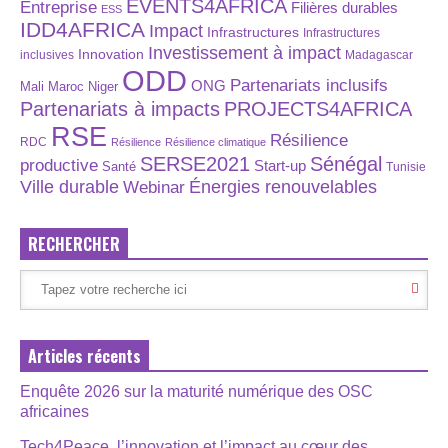
EVENTS4AFRICA
Entreprise
Filières durables
ESS
IDD4AFRICA
Impact
Infrastructures
Infrastructures
Investissement à impact
Innovation
inclusives
Madagascar
ODD
Partenariats inclusifs
ONG
Maroc
Niger
Mali
Partenariats à impacts
PROJECTS4AFRICA
RSE
Résilience
RDC
Résilience
Résilience climatique
SERSE2021
Sénégal
productive
Start-up
Santé
Tunisie
Énergies renouvelables
Ville durable
Webinar
RECHERCHER
Articles récents
Enquête 2026 sur la maturité numérique des OSC
africaines
Tech4Peace, l’innovation et l’impact au cœur des