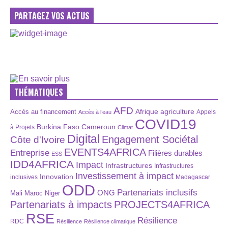
PARTAGEZ VOS ACTUS
THÉMATIQUES
AFD
Afrique
agriculture
Accès au financement
Appels
Accès à l’eau
COVID19
Burkina Faso
Cameroun
à Projets
Climat
Digital
Engagement Sociétal
Côte d'Ivoire
EVENTS4AFRICA
Entreprise
Filières durables
ESS
IDD4AFRICA
Impact
Infrastructures
Infrastructures
Investissement à impact
Innovation
inclusives
Madagascar
ODD
Partenariats inclusifs
ONG
Maroc
Niger
Mali
Partenariats à impacts
PROJECTS4AFRICA
RSE
Résilience
RDC
Résilience
Résilience climatique