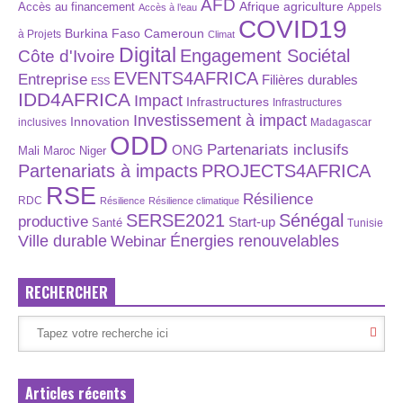
AFD
Afrique
agriculture
Accès au financement
Appels
Accès à l’eau
COVID19
Burkina Faso
Cameroun
à Projets
Climat
Digital
Engagement Sociétal
Côte d'Ivoire
EVENTS4AFRICA
Entreprise
Filières durables
ESS
IDD4AFRICA
Impact
Infrastructures
Infrastructures
Investissement à impact
Innovation
inclusives
Madagascar
ODD
Partenariats inclusifs
ONG
Maroc
Niger
Mali
Partenariats à impacts
PROJECTS4AFRICA
RSE
Résilience
RDC
Résilience
Résilience climatique
SERSE2021
Sénégal
productive
Start-up
Santé
Tunisie
Énergies renouvelables
Ville durable
Webinar
RECHERCHER
Articles récents