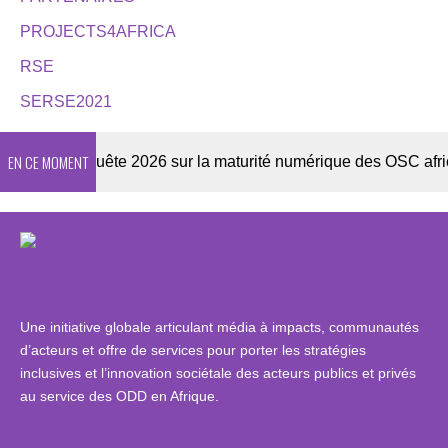
PROJECTS4AFRICA
RSE
SERSE2021
EN CE MOMENT
er
Enquête 2026 sur la maturité numérique des OSC africain
Une initiative globale articulant média à impacts, communautés
d’acteurs et offre de services pour porter les stratégies
inclusives et l’innovation sociétale des acteurs publics et privés
au service des ODD en Afrique.