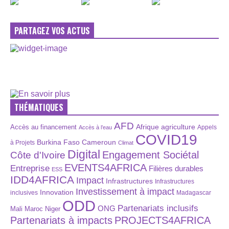
PARTAGEZ VOS ACTUS
THÉMATIQUES
AFD
Afrique
agriculture
Accès au financement
Appels
Accès à l’eau
COVID19
Burkina Faso
Cameroun
à Projets
Climat
Digital
Engagement Sociétal
Côte d'Ivoire
EVENTS4AFRICA
Entreprise
Filières durables
ESS
IDD4AFRICA
Impact
Infrastructures
Infrastructures
Investissement à impact
Innovation
inclusives
Madagascar
ODD
Partenariats inclusifs
ONG
Maroc
Niger
Mali
Partenariats à impacts
PROJECTS4AFRICA