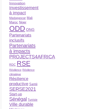
Innovation
Investissement
à impact
Madagascar
Mali
Maroc
Niger
ODD
ONG
Partenariats
inclusifs
Partenariats
à impacts
PROJECTS4AFRICA
RSE
RDC
Résilience
Résilience
climatique
Résilience
productive
Santé
SERSE2021
Start-up
Sénégal
Tunisie
Ville durable