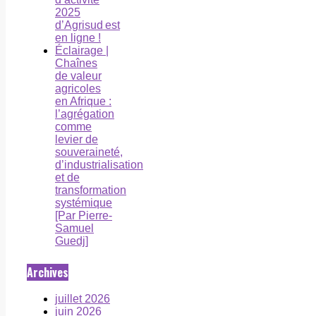
2025
d’Agrisud est
en ligne !
Éclairage |
Chaînes
de valeur
agricoles
en Afrique :
l’agrégation
comme
levier de
souveraineté,
d’industrialisation
et de
transformation
systémique
[Par Pierre-
Samuel
Guedj]
Archives
juillet 2026
juin 2026