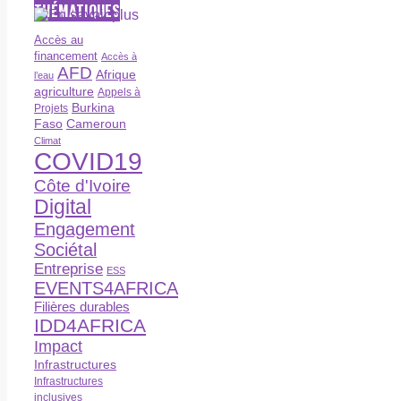
THÉMATIQUES
Accès au
financement
Accès à
AFD
Afrique
l’eau
agriculture
Appels à
Burkina
Projets
Faso
Cameroun
Climat
COVID19
Côte d'Ivoire
Digital
Engagement
Sociétal
Entreprise
ESS
EVENTS4AFRICA
Filières durables
IDD4AFRICA
Impact
Infrastructures
Infrastructures
inclusives