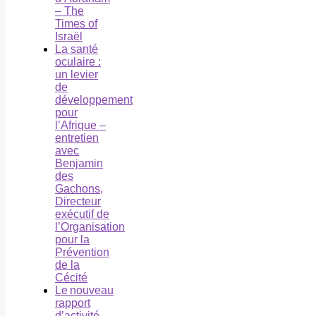
– The
Times of
Israël
La santé
oculaire :
un levier
de
développement
pour
l’Afrique –
entretien
avec
Benjamin
des
Gachons,
Directeur
exécutif de
l’Organisation
pour la
Prévention
de la
Cécité
Le nouveau
rapport
d’activité