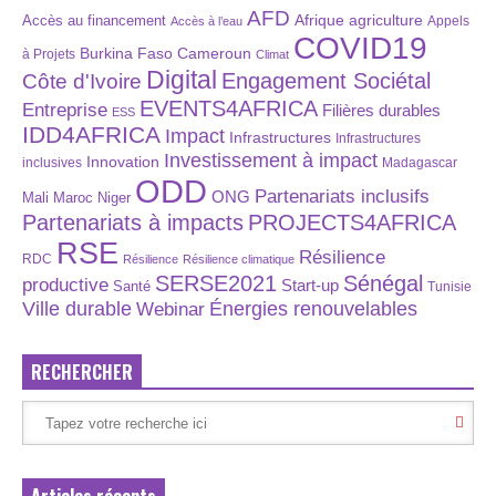
AFD
Afrique
agriculture
Accès au financement
Appels
Accès à l’eau
COVID19
Burkina Faso
Cameroun
à Projets
Climat
Digital
Engagement Sociétal
Côte d'Ivoire
EVENTS4AFRICA
Entreprise
Filières durables
ESS
IDD4AFRICA
Impact
Infrastructures
Infrastructures
Investissement à impact
Innovation
inclusives
Madagascar
ODD
Partenariats inclusifs
ONG
Maroc
Niger
Mali
Partenariats à impacts
PROJECTS4AFRICA
RSE
Résilience
RDC
Résilience
Résilience climatique
SERSE2021
Sénégal
productive
Start-up
Santé
Tunisie
Énergies renouvelables
Ville durable
Webinar
RECHERCHER