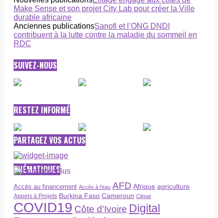
Make Sense et son projet City Lab pour créer la Ville
durable africaine
Anciennes publications
Sanofi et l’ONG DNDI
contribuent à la lutte contre la maladie du sommeil en
RDC
SUIVEZ-NOUS
RESTEZ INFORMÉ
PARTAGEZ VOS ACTUS
THÉMATIQUES
AFD
Afrique
agriculture
Accès au financement
Accès à l’eau
Burkina Faso
Cameroun
Appels à Projets
Climat
COVID19
Digital
Côte d'Ivoire