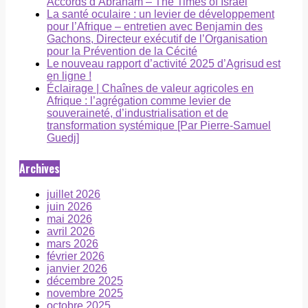
Accords d’Abraham – The Times of Israël
La santé oculaire : un levier de développement
pour l’Afrique – entretien avec Benjamin des
Gachons, Directeur exécutif de l’Organisation
pour la Prévention de la Cécité
Le nouveau rapport d’activité 2025 d’Agrisud est
en ligne !
Éclairage | Chaînes de valeur agricoles en
Afrique : l’agrégation comme levier de
souveraineté, d’industrialisation et de
transformation systémique [Par Pierre-Samuel
Guedj]
Archives
juillet 2026
juin 2026
mai 2026
avril 2026
mars 2026
février 2026
janvier 2026
décembre 2025
novembre 2025
octobre 2025