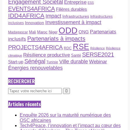
Engagement Sociétal
Entreprise
ESS
EVENTS4AFRICA
Filières durables
IDD4AFRICA
Impact
Infrastructures
Infrastructures
Investissement à impact
Innovation
inclusives
ODD
Partenariats
ONG
Maroc
Niger
Madagascar
Mali
Partenariats à impacts
inclusifs
RSE
PROJECTS4AFRICA
RDC
Résilience
Résilience
SERSE2021
Résilience productive
Santé
climatique
Sénégal
Ville durable
Webinar
Start-up
Tunisie
Énergies renouvelables
RECHERCHER
Articles récents
Enquête 2026 sur la maturité numérique des
OSC africaines
Tech4Peace, l’innovation et l’impact au cœur des