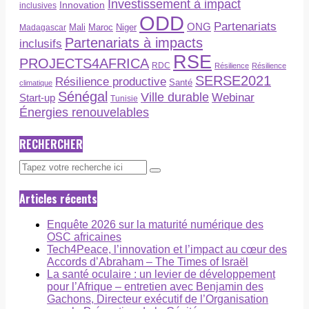
Investissement à impact
Innovation
inclusives
ODD
Partenariats
ONG
Maroc
Niger
Madagascar
Mali
Partenariats à impacts
inclusifs
RSE
PROJECTS4AFRICA
RDC
Résilience
Résilience
SERSE2021
Résilience productive
Santé
climatique
Sénégal
Ville durable
Webinar
Start-up
Tunisie
Énergies renouvelables
RECHERCHER
Articles récents
Enquête 2026 sur la maturité numérique des
OSC africaines
Tech4Peace, l’innovation et l’impact au cœur des
Accords d’Abraham – The Times of Israël
La santé oculaire : un levier de développement
pour l’Afrique – entretien avec Benjamin des
Gachons, Directeur exécutif de l’Organisation