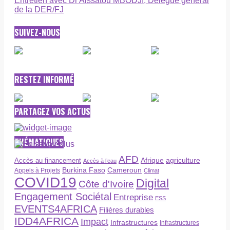
Entretien avec Dr Aissatou MBODJI, Délégué général
de la DER/FJ
SUIVEZ-NOUS
RESTEZ INFORMÉ
PARTAGEZ VOS ACTUS
THÉMATIQUES
AFD
Afrique
agriculture
Accès au financement
Accès à l’eau
Burkina Faso
Cameroun
Appels à Projets
Climat
COVID19
Digital
Côte d'Ivoire
Engagement Sociétal
Entreprise
ESS
EVENTS4AFRICA
Filières durables
IDD4AFRICA
Impact
Infrastructures
Infrastructures