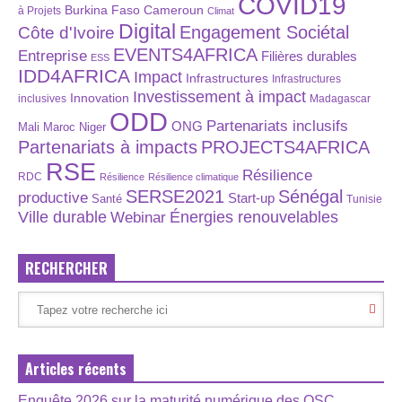
COVID19
Burkina Faso
Cameroun
à Projets
Climat
Digital
Engagement Sociétal
Côte d'Ivoire
EVENTS4AFRICA
Entreprise
Filières durables
ESS
IDD4AFRICA
Impact
Infrastructures
Infrastructures
Investissement à impact
Innovation
inclusives
Madagascar
ODD
Partenariats inclusifs
ONG
Maroc
Niger
Mali
Partenariats à impacts
PROJECTS4AFRICA
RSE
Résilience
RDC
Résilience
Résilience climatique
SERSE2021
Sénégal
productive
Start-up
Santé
Tunisie
Énergies renouvelables
Ville durable
Webinar
RECHERCHER
Articles récents
Enquête 2026 sur la maturité numérique des OSC