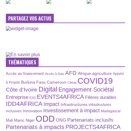
PARTAGEZ VOS ACTUS
THÉMATIQUES
AFD
Afrique
agriculture
Accès au financement
Appels
Accès à l’eau
COVID19
Burkina Faso
Cameroun
à Projets
Climat
Digital
Engagement Sociétal
Côte d'Ivoire
EVENTS4AFRICA
Entreprise
Filières durables
ESS
IDD4AFRICA
Impact
Infrastructures
Infrastructures
Investissement à impact
Innovation
inclusives
Madagascar
ODD
Partenariats inclusifs
ONG
Maroc
Niger
Mali
Partenariats à impacts
PROJECTS4AFRICA