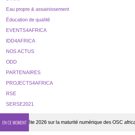
Eau propre & assainissement
Éducation de qualité
EVENTS4AFRICA
IDD4AFRICA
NOS ACTUS
ODD
PARTENAIRES
PROJECTS4AFRICA
RSE
SERSE2021
EN CE MOMENT
r
Enquête 2026 sur la maturité numérique des OSC africaine