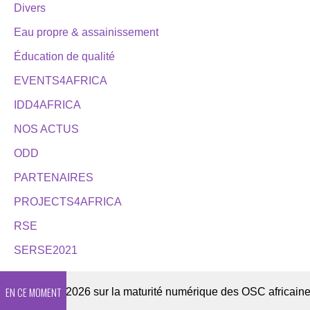
Divers
Eau propre & assainissement
Éducation de qualité
EVENTS4AFRICA
IDD4AFRICA
NOS ACTUS
ODD
PARTENAIRES
PROJECTS4AFRICA
RSE
SERSE2021
EN CE MOMENT
Enquête 2026 sur la maturité numérique des OSC africaines