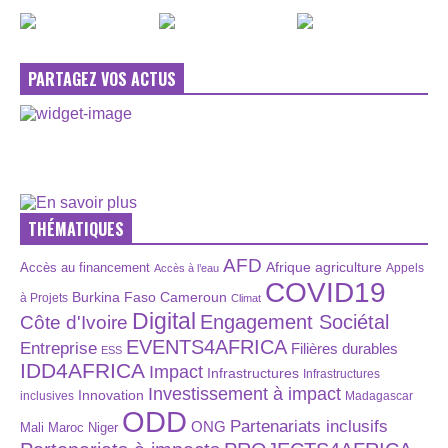
PARTAGEZ VOS ACTUS
THÉMATIQUES
AFD
Afrique
agriculture
Accès au financement
Appels
Accès à l’eau
COVID19
Burkina Faso
Cameroun
à Projets
Climat
Digital
Engagement Sociétal
Côte d'Ivoire
EVENTS4AFRICA
Entreprise
Filières durables
ESS
IDD4AFRICA
Impact
Infrastructures
Infrastructures
Investissement à impact
Innovation
inclusives
Madagascar
ODD
Partenariats inclusifs
ONG
Maroc
Niger
Mali