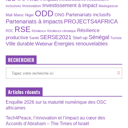
Investissement à impact
Innovation
inclusives
Madagascar
ODD
Partenariats inclusifs
ONG
Maroc
Niger
Mali
Partenariats à impacts
PROJECTS4AFRICA
RSE
Résilience
RDC
Résilience
Résilience climatique
SERSE2021
Sénégal
productive
Start-up
Santé
Tunisie
Énergies renouvelables
Ville durable
Webinar
RECHERCHER
Articles récents
Enquête 2026 sur la maturité numérique des OSC
africaines
Tech4Peace, l’innovation et l’impact au cœur des
Accords d’Abraham – The Times of Israël