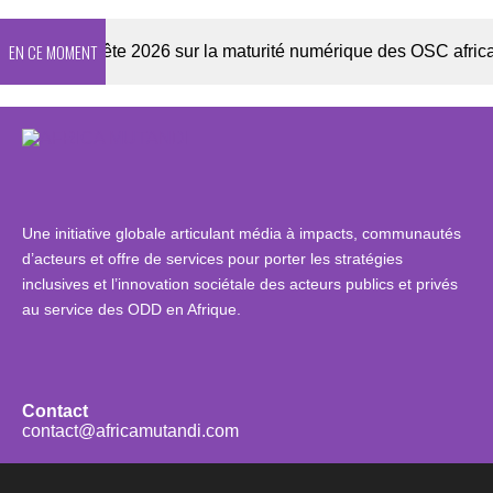
EN CE MOMENT
Enquête 2026 sur la maturité numérique des OSC africaines
Une initiative globale articulant média à impacts, communautés
d’acteurs et offre de services pour porter les stratégies
inclusives et l’innovation sociétale des acteurs publics et privés
au service des ODD en Afrique.
Contact
contact@africamutandi.com