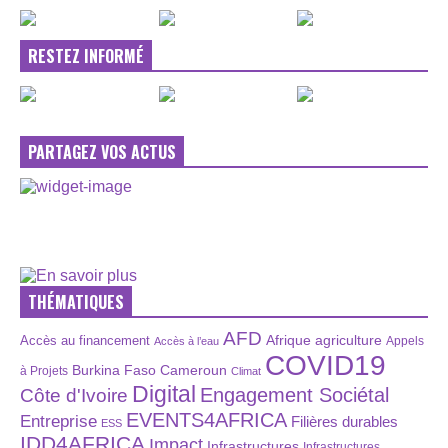
RESTEZ INFORMÉ
PARTAGEZ VOS ACTUS
THÉMATIQUES
AFD
Afrique
agriculture
Accès au financement
Appels
Accès à l’eau
COVID19
Burkina Faso
Cameroun
à Projets
Climat
Digital
Engagement Sociétal
Côte d'Ivoire
EVENTS4AFRICA
Entreprise
Filières durables
ESS
IDD4AFRICA
Impact
Infrastructures
Infrastructures