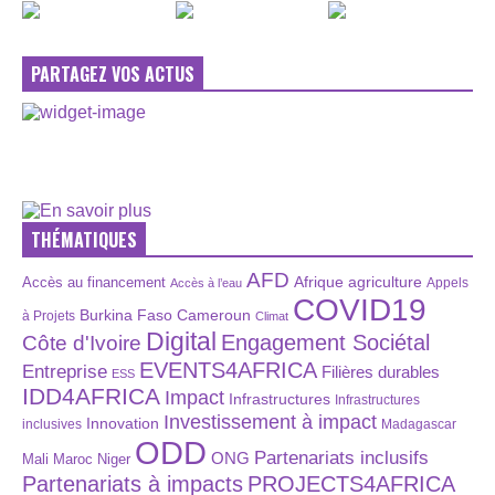
PARTAGEZ VOS ACTUS
THÉMATIQUES
AFD
Afrique
agriculture
Accès au financement
Appels
Accès à l’eau
COVID19
Burkina Faso
Cameroun
à Projets
Climat
Digital
Engagement Sociétal
Côte d'Ivoire
EVENTS4AFRICA
Entreprise
Filières durables
ESS
IDD4AFRICA
Impact
Infrastructures
Infrastructures
Investissement à impact
Innovation
inclusives
Madagascar
ODD
Partenariats inclusifs
ONG
Maroc
Niger
Mali
Partenariats à impacts
PROJECTS4AFRICA