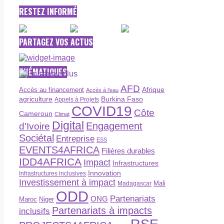
RESTEZ INFORMÉ
PARTAGEZ VOS ACTUS
THÉMATIQUES
AFD
Afrique
Accès au financement
Accès à l’eau
agriculture
Burkina Faso
Appels à Projets
COVID19
Côte
Cameroun
Climat
Digital
Engagement
d'Ivoire
Sociétal
Entreprise
ESS
EVENTS4AFRICA
Filières durables
IDD4AFRICA
Impact
Infrastructures
Innovation
Infrastructures inclusives
Investissement à impact
Madagascar
Mali
ODD
Partenariats
ONG
Maroc
Niger
Partenariats à impacts
inclusifs