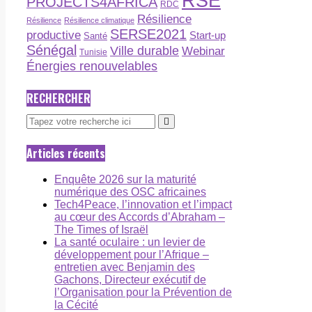
RSE
PROJECTS4AFRICA
RDC
Résilience
Résilience
Résilience climatique
SERSE2021
productive
Start-up
Santé
Sénégal
Ville durable
Webinar
Tunisie
Énergies renouvelables
RECHERCHER
Articles récents
Enquête 2026 sur la maturité
numérique des OSC africaines
Tech4Peace, l’innovation et l’impact
au cœur des Accords d’Abraham –
The Times of Israël
La santé oculaire : un levier de
développement pour l’Afrique –
entretien avec Benjamin des
Gachons, Directeur exécutif de
l’Organisation pour la Prévention de
la Cécité