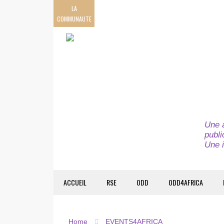
LA
COMMUNAUTE
Une a
publi
Une i
ACCUEIL
RSE
ODD
ODD4AFRICA
Home
EVENTS4AFRICA