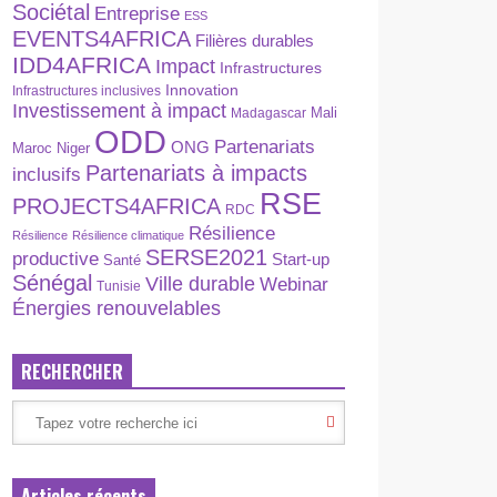
Sociétal
Entreprise
ESS
EVENTS4AFRICA
Filières durables
IDD4AFRICA
Impact
Infrastructures
Innovation
Infrastructures inclusives
Investissement à impact
Madagascar
Mali
ODD
Partenariats
ONG
Maroc
Niger
Partenariats à impacts
inclusifs
RSE
PROJECTS4AFRICA
RDC
Résilience
Résilience
Résilience climatique
SERSE2021
productive
Start-up
Santé
Sénégal
Ville durable
Webinar
Tunisie
Énergies renouvelables
RECHERCHER
Articles récents