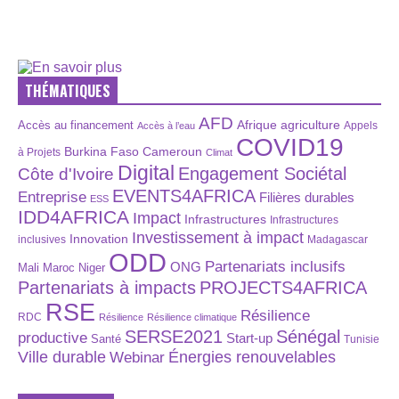
THÉMATIQUES
AFD
Afrique
agriculture
Accès au financement
Appels
Accès à l’eau
COVID19
Burkina Faso
Cameroun
à Projets
Climat
Digital
Engagement Sociétal
Côte d'Ivoire
EVENTS4AFRICA
Entreprise
Filières durables
ESS
IDD4AFRICA
Impact
Infrastructures
Infrastructures
Investissement à impact
Innovation
inclusives
Madagascar
ODD
Partenariats inclusifs
ONG
Maroc
Niger
Mali
Partenariats à impacts
PROJECTS4AFRICA
RSE
Résilience
RDC
Résilience
Résilience climatique
SERSE2021
Sénégal
productive
Start-up
Santé
Tunisie
Énergies renouvelables
Ville durable
Webinar