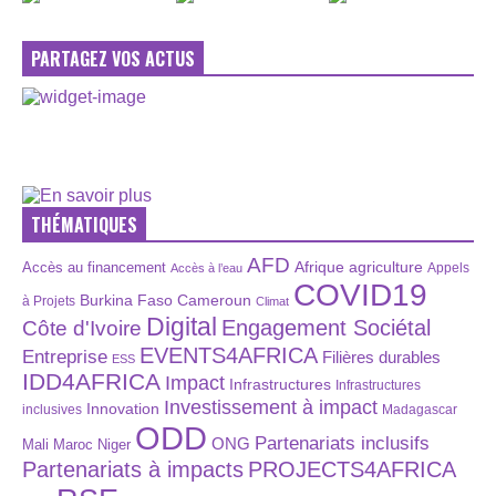
PARTAGEZ VOS ACTUS
THÉMATIQUES
AFD
Afrique
agriculture
Accès au financement
Appels
Accès à l’eau
COVID19
Burkina Faso
Cameroun
à Projets
Climat
Digital
Engagement Sociétal
Côte d'Ivoire
EVENTS4AFRICA
Entreprise
Filières durables
ESS
IDD4AFRICA
Impact
Infrastructures
Infrastructures
Investissement à impact
Innovation
inclusives
Madagascar
ODD
Partenariats inclusifs
ONG
Maroc
Niger
Mali
Partenariats à impacts
PROJECTS4AFRICA