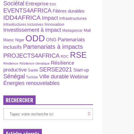
Sociétal
Entreprise
ESS
EVENTS4AFRICA
Filières durables
IDD4AFRICA
Impact
Infrastructures
Innovation
Infrastructures inclusives
Investissement à impact
Madagascar
Mali
ODD
Partenariats
ONG
Maroc
Niger
Partenariats à impacts
inclusifs
RSE
PROJECTS4AFRICA
RDC
Résilience
Résilience
Résilience climatique
SERSE2021
productive
Start-up
Santé
Sénégal
Ville durable
Webinar
Tunisie
Énergies renouvelables
RECHERCHER
Articles récents