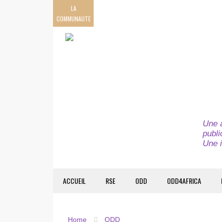
LA
COMMUNAUTE
Une a
publi
Une i
ACCUEIL
RSE
ODD
ODD4AFRICA
Home
ODD