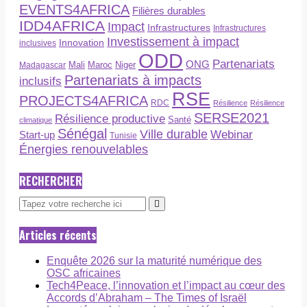
EVENTS4AFRICA
Filières durables
IDD4AFRICA
Impact
Infrastructures
Infrastructures
Investissement à impact
Innovation
inclusives
ODD
Partenariats
ONG
Maroc
Niger
Madagascar
Mali
Partenariats à impacts
inclusifs
RSE
PROJECTS4AFRICA
RDC
Résilience
Résilience
SERSE2021
Résilience productive
Santé
climatique
Sénégal
Ville durable
Webinar
Start-up
Tunisie
Énergies renouvelables
RECHERCHER
Articles récents
Enquête 2026 sur la maturité numérique des
OSC africaines
Tech4Peace, l’innovation et l’impact au cœur des
Accords d’Abraham – The Times of Israël