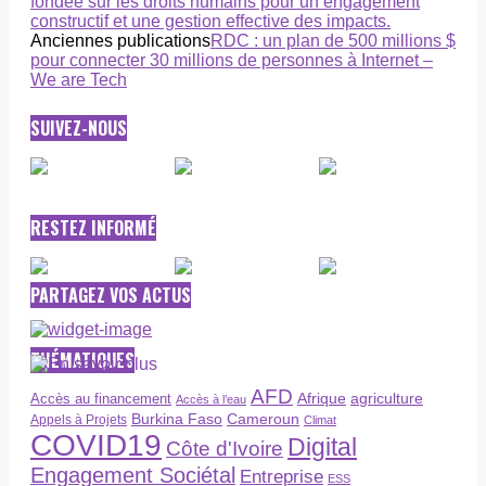
fondée sur les droits humains pour un engagement
constructif et une gestion effective des impacts.
Anciennes publications
RDC : un plan de 500 millions $
pour connecter 30 millions de personnes à Internet –
We are Tech
SUIVEZ-NOUS
RESTEZ INFORMÉ
PARTAGEZ VOS ACTUS
THÉMATIQUES
AFD
Afrique
agriculture
Accès au financement
Accès à l’eau
Burkina Faso
Cameroun
Appels à Projets
Climat
COVID19
Digital
Côte d'Ivoire
Engagement Sociétal
Entreprise
ESS