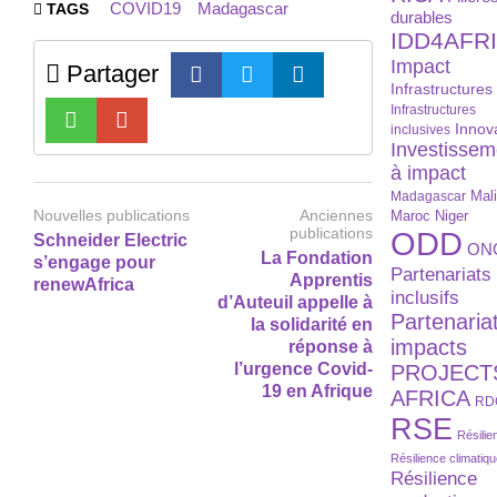
COVID19
Madagascar
TAGS
durables
IDD4AFR
Impact
Partager
Infrastructures
Infrastructures
Innov
inclusives
Investissem
à impact
Madagascar
Mal
Nouvelles publications
Anciennes
Maroc
Niger
publications
ODD
Schneider Electric
ON
La Fondation
s’engage pour
Partenariats
Apprentis
renewAfrica
inclusifs
d’Auteuil appelle à
Partenaria
la solidarité en
impacts
réponse à
l’urgence Covid-
PROJECT
19 en Afrique
AFRICA
RD
RSE
Résilie
Résilience climatiq
Résilience