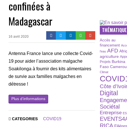
confinées à
Madagascar
THÉMATIQUE
16 avril 2020
Accès au
financement
Acc
AFD
Afri
l’eau
Antenna France lance une collecte Covid-
agriculture
Appe
19 pour aider l’association malgache
Burkina
Projets
Faso
Camerou
Soakilonga à fournir des kits alimentaires
Climat
de survie aux familles malgaches en
COVID
détresse !
Côte d'Ivoi
Digital
Plus d’informations
Engageme
Sociétal
Entreprise
ES
EVENTS4
COVID19
CATEGORIES
RICA
Filière