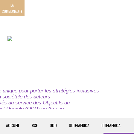
LA
COMMUNAUTE
unique pour porter les stratégies inclusives
on sociétale des acteurs
ivés au service des Objectifs du
t Durable (ODD) en Afrique.
e globale à l’attention des parties prenantes du
t du continent.
ACCUEIL
RSE
ODD
ODD4AFRICA
IDD4AFRICA