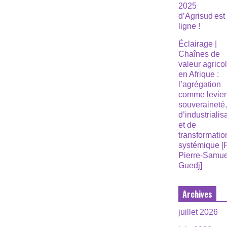
2025
d’Agrisud est
ligne !
Éclairage |
Chaînes de
valeur agrico
en Afrique :
l’agrégation
comme levier
souveraineté
d’industrialis
et de
transformatio
systémique [
Pierre-Samue
Guedj]
Archives
juillet 2026