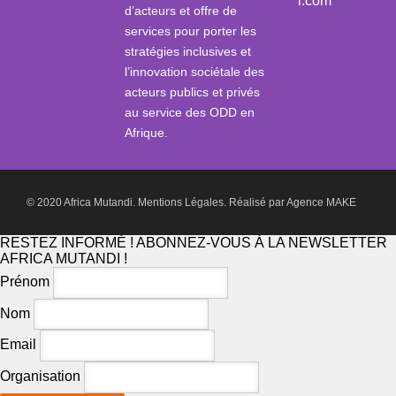
i.com
d’acteurs et offre de
services pour porter les
stratégies inclusives et
l’innovation sociétale des
acteurs publics et privés
au service des ODD en
Afrique.
© 2020 Africa Mutandi.
Mentions Légales.
Réalisé par
Agence MAKE
RESTEZ INFORMÉ ! ABONNEZ-VOUS À LA NEWSLETTER
AFRICA MUTANDI !
Prénom
Nom
Email
Organisation