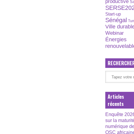
productive
S
SERSE20
Start-up
Sénégal
Tun
Ville durabl
Webinar
Énergies
renouvelabl
RECHERCHE
Articles
récents
Enquête 202
sur la maturit
numérique d
OSC africain