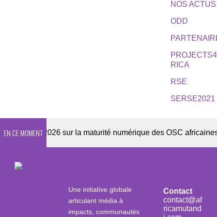
NOS ACTUS
ODD
PARTENAIR
PROJECTS
RICA
RSE
SERSE2021
EN CE MOMENT
quête 2026 sur la maturité numérique des OSC africaines
Une initiative globale
Contact
contact@af
articulant média à
ricamutand
impacts, communautés