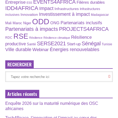
EVENTS4AFRICA
Entreprise
Filières durables
ESS
IDD4AFRICA
Impact
Infrastructures
Infrastructures
Investissement à impact
Innovation
inclusives
Madagascar
ODD
Partenariats inclusifs
ONG
Maroc
Niger
Mali
Partenariats à impacts
PROJECTS4AFRICA
RSE
Résilience
RDC
Résilience
Résilience climatique
SERSE2021
Sénégal
productive
Start-up
Santé
Tunisie
Énergies renouvelables
Ville durable
Webinar
RECHERCHER
Articles récents
Enquête 2026 sur la maturité numérique des OSC
africaines
Tech4Peace, l’innovation et l’impact au cœur des