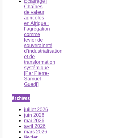
Éclairage |
Chaînes
de valeur
agricoles
en Afrique :
l’agrégation
comme
levier de
souveraineté,
d’industrialisation
et de
transformation
systémique
[Par Pierre-
Samuel
Guedj]
Archives
juillet 2026
juin 2026
mai 2026
avril 2026
mars 2026
février