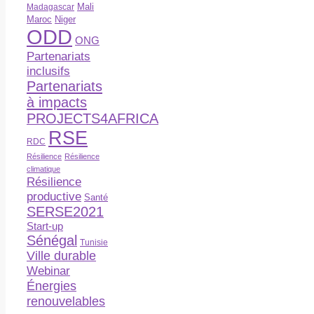
Madagascar
Mali
Maroc
Niger
ODD
ONG
Partenariats
inclusifs
Partenariats
à impacts
PROJECTS4AFRICA
RSE
RDC
Résilience
Résilience
climatique
Résilience
productive
Santé
SERSE2021
Start-up
Sénégal
Tunisie
Ville durable
Webinar
Énergies
renouvelables