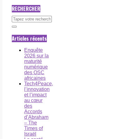
RECHERCHER
Articles récents
Enquête
2026 sur la
maturité
numérique
des OSC
africaines
Tech4Peace,
l’innovation
et l’impact
au cœur
des
Accords
d’Abraham
– The
Times of
Israël