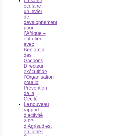
La santé
oculaire :
un levier
de
développement
pour
l’Afrique –
entretien
avec
Benjamin
des
Gachons,
Directeur
exécutif de
l’Organisation
pour la
Prévention
de la
Cécité
Le nouveau
rapport
d’activité
2025
d’Agrisud est
en ligne !