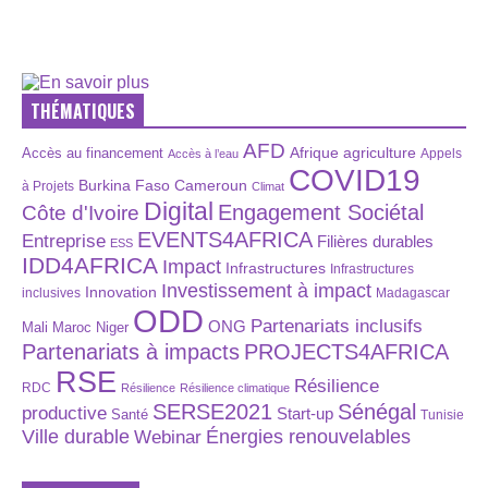
THÉMATIQUES
AFD
Afrique
agriculture
Accès au financement
Appels
Accès à l’eau
COVID19
Burkina Faso
Cameroun
à Projets
Climat
Digital
Engagement Sociétal
Côte d'Ivoire
EVENTS4AFRICA
Entreprise
Filières durables
ESS
IDD4AFRICA
Impact
Infrastructures
Infrastructures
Investissement à impact
Innovation
inclusives
Madagascar
ODD
Partenariats inclusifs
ONG
Maroc
Niger
Mali
Partenariats à impacts
PROJECTS4AFRICA
RSE
Résilience
RDC
Résilience
Résilience climatique
SERSE2021
Sénégal
productive
Start-up
Santé
Tunisie
Énergies renouvelables
Ville durable
Webinar