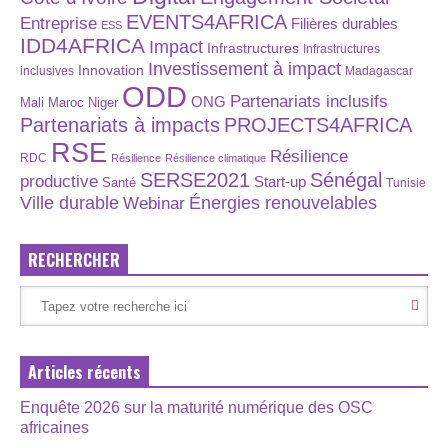
EVENTS4AFRICA
Entreprise
Filières durables
ESS
IDD4AFRICA
Impact
Infrastructures
Infrastructures
Investissement à impact
Innovation
inclusives
Madagascar
ODD
Partenariats inclusifs
ONG
Maroc
Niger
Mali
Partenariats à impacts
PROJECTS4AFRICA
RSE
Résilience
RDC
Résilience
Résilience climatique
SERSE2021
Sénégal
productive
Start-up
Santé
Tunisie
Énergies renouvelables
Ville durable
Webinar
RECHERCHER
Articles récents
Enquête 2026 sur la maturité numérique des OSC
africaines