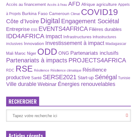
AFD
Afrique
agriculture
Accès au financement
Appels
Accès à l’eau
COVID19
Burkina Faso
Cameroun
à Projets
Climat
Digital
Engagement Sociétal
Côte d'Ivoire
EVENTS4AFRICA
Entreprise
Filières durables
ESS
IDD4AFRICA
Impact
Infrastructures
Infrastructures
Investissement à impact
Innovation
inclusives
Madagascar
ODD
Partenariats inclusifs
ONG
Maroc
Niger
Mali
Partenariats à impacts
PROJECTS4AFRICA
RSE
Résilience
RDC
Résilience
Résilience climatique
SERSE2021
Sénégal
productive
Start-up
Santé
Tunisie
Énergies renouvelables
Ville durable
Webinar
RECHERCHER
Articles récents