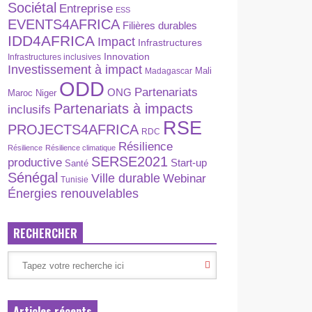
Sociétal
Entreprise
ESS
EVENTS4AFRICA
Filières durables
IDD4AFRICA
Impact
Infrastructures
Innovation
Infrastructures inclusives
Investissement à impact
Madagascar
Mali
ODD
Partenariats
ONG
Maroc
Niger
Partenariats à impacts
inclusifs
RSE
PROJECTS4AFRICA
RDC
Résilience
Résilience
Résilience climatique
SERSE2021
productive
Start-up
Santé
Sénégal
Ville durable
Webinar
Tunisie
Énergies renouvelables
RECHERCHER
Articles récents