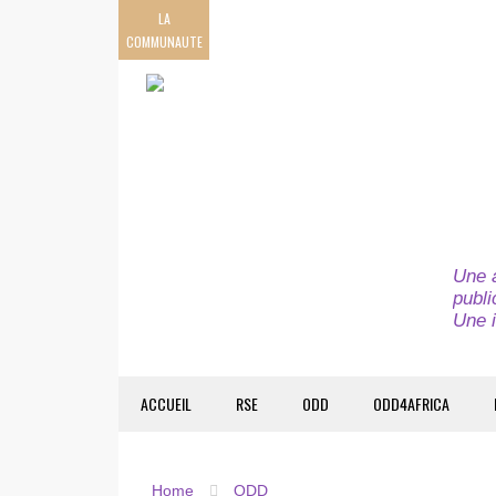
LA
COMMUNAUTE
Une a
publi
Une i
ACCUEIL
RSE
ODD
ODD4AFRICA
Home
ODD