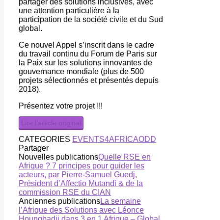
partager des solutions inclusives, avec
une attention particulière à la
participation de la société civile et du Sud
global.
Ce nouvel Appel s’inscrit dans le cadre
du travail continu du Forum de Paris sur
la Paix sur les solutions innovantes de
gouvernance mondiale (plus de 500
projets sélectionnés et présentés depuis
2018).
Présentez votre projet !!!
Lire l’article original
CATEGORIES
EVENTS4AFRICA
ODD
Partager
Nouvelles publications
Quelle RSE en
Afrique ? 7 principes pour guider les
acteurs, par Pierre-Samuel Guedj,
Président d’Affectio Mutandi & de la
commission RSE du CIAN
Anciennes publications
La semaine
l’Afrique des Solutions avec Léonce
Houngbadji dans 3 en 1 Afrique – Global