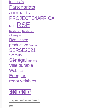
inclusifs
Partenariats
à impacts
PROJECTS4AFRICA
RSE
RDC
Résilience
Résilience
climatique
Résilience
productive
Santé
SERSE2021
Start-up
Sénégal
Tunisie
Ville durable
Webinar
Énergies
renouvelables
RECHERCHER