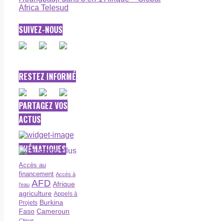
Africa Telesud
SUIVEZ-NOUS
RESTEZ INFORMÉ
PARTAGEZ VOS
ACTUS
THÉMATIQUES
Accès au
financement
Accès à
AFD
Afrique
l’eau
agriculture
Appels à
Burkina
Projets
Faso
Cameroun
Climat