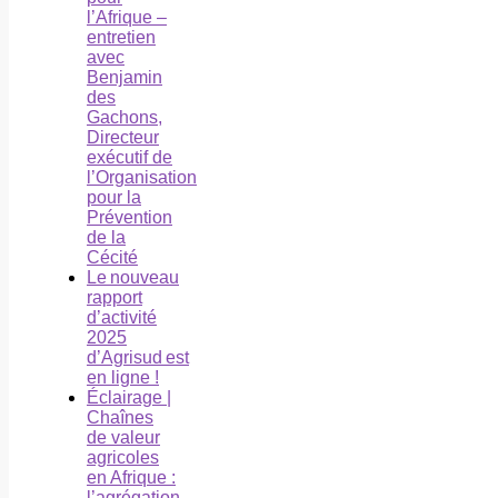
l’Afrique –
entretien
avec
Benjamin
des
Gachons,
Directeur
exécutif de
l’Organisation
pour la
Prévention
de la
Cécité
Le nouveau
rapport
d’activité
2025
d’Agrisud est
en ligne !
Éclairage |
Chaînes
de valeur
agricoles
en Afrique :
l’agrégation