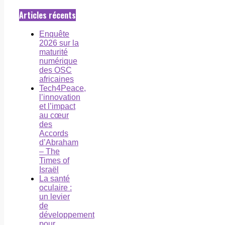
Articles récents
Enquête
2026 sur la
maturité
numérique
des OSC
africaines
Tech4Peace,
l’innovation
et l’impact
au cœur
des
Accords
d’Abraham
– The
Times of
Israël
La santé
oculaire :
un levier
de
développement
pour