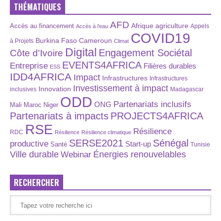
THÉMATIQUES
AFD
Afrique
agriculture
Accès au financement
Appels
Accès à l’eau
COVID19
Burkina Faso
Cameroun
à Projets
Climat
Digital
Engagement Sociétal
Côte d'Ivoire
EVENTS4AFRICA
Entreprise
Filières durables
ESS
IDD4AFRICA
Impact
Infrastructures
Infrastructures
Investissement à impact
Innovation
inclusives
Madagascar
ODD
Partenariats inclusifs
ONG
Maroc
Niger
Mali
Partenariats à impacts
PROJECTS4AFRICA
RSE
Résilience
RDC
Résilience
Résilience climatique
SERSE2021
Sénégal
productive
Start-up
Santé
Tunisie
Énergies renouvelables
Ville durable
Webinar
RECHERCHER