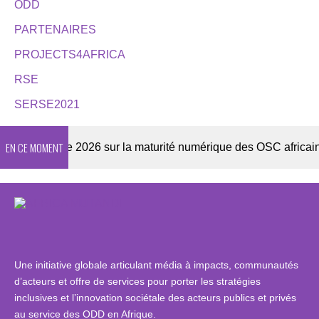
ODD
PARTENAIRES
PROJECTS4AFRICA
RSE
SERSE2021
EN CE MOMENT
Enquête 2026 sur la maturité numérique des OSC africaines
Une initiative globale articulant média à impacts, communautés
d’acteurs et offre de services pour porter les stratégies
inclusives et l’innovation sociétale des acteurs publics et privés
au service des ODD en Afrique.