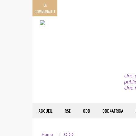
LA
COMMUNAUTE
Une a
publi
Une i
ACCUEIL
RSE
ODD
ODD4AFRICA
Home
ODD