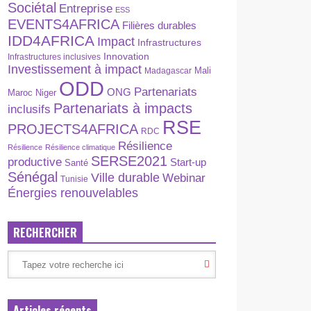
Sociétal
Entreprise
ESS
EVENTS4AFRICA
Filières durables
IDD4AFRICA
Impact
Infrastructures
Innovation
Infrastructures inclusives
Investissement à impact
Madagascar
Mali
ODD
Partenariats
ONG
Maroc
Niger
Partenariats à impacts
inclusifs
RSE
PROJECTS4AFRICA
RDC
Résilience
Résilience
Résilience climatique
SERSE2021
productive
Start-up
Santé
Sénégal
Ville durable
Webinar
Tunisie
Énergies renouvelables
RECHERCHER
Articles récents